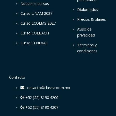
b
s
a
Nuestros cursos
o
a
g
Diplomados
Curso UNAM 2027
Precios & planes
o
p
r
Curso ECOEMS 2027
Aviso de
Curso COLBACH
k
p
a
privacidad
Curso CENEVAL
Términos y
-
m
condiciones
f
Contacto
contacto@classvroom.mx
+52 (55) 8190 4206
+52 (55) 8190 4207