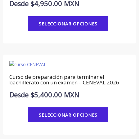
Desde
$
4,950.00
MXN
Las
opciones
se
SELECCIONAR OPCIONES
pueden
elegir
en
la
página
Este
de
producto
producto
tiene
Curso de preparación para terminar el
múltiples
bachillerato con un examen – CENEVAL 2026
variantes.
Desde
$
5,400.00
MXN
Las
opciones
se
SELECCIONAR OPCIONES
pueden
elegir
en
la