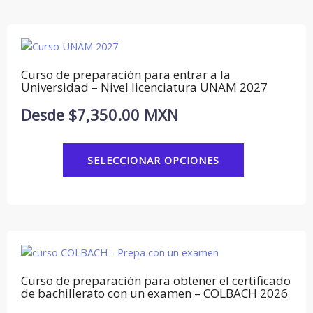
página
de
Este
producto
producto
tiene
Curso de preparación para entrar a la
múltiples
Universidad – Nivel licenciatura UNAM 2027
variantes.
Desde
$
7,350.00
MXN
Las
opciones
se
SELECCIONAR OPCIONES
pueden
elegir
en
la
página
Este
de
producto
producto
tiene
Curso de preparación para obtener el certificado
múltiples
de bachillerato con un examen – COLBACH 2026
variantes.