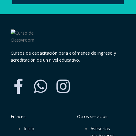
Cursos de capacitación para exámenes de ingreso y
acreditación de un nivel educativo.
F
W
I
a
h
n
c
a
s
e
t
t
Enlaces
Otros servicios
Inicio
Asesorías
particulares