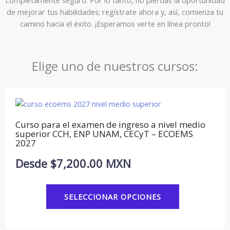
completamente seguro. Por lo tanto, no pierdas la oportunidad
de mejorar tus habilidades; regístrate ahora y, así, comienza tu
camino hacia el éxito. ¡Esperamos verte en línea pronto!
Elige uno de nuestros cursos:
Este
producto
tiene
Curso para el examen de ingreso a nivel medio
múltiples
superior CCH, ENP UNAM, CECyT – ECOEMS
variantes.
2027
Las
Desde
$
7,200.00
MXN
opciones
se
pueden
SELECCIONAR OPCIONES
elegir
en
la