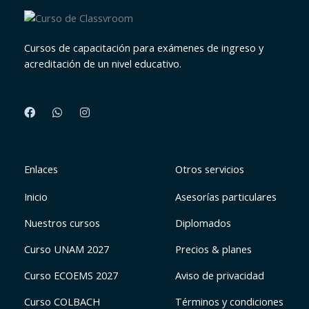
Cursos de capacitación para exámenes de ingreso y
acreditación de un nivel educativo.
F
W
I
a
h
n
c
a
s
e
t
t
b
s
a
o
a
g
o
p
r
k
p
a
Enlaces
Otros servicios
-
m
f
Inicio
Asesorías particulares
Nuestros cursos
Diplomados
Curso UNAM 2027
Precios & planes
Curso ECOEMS 2027
Aviso de privacidad
Curso COLBACH
Términos y condiciones